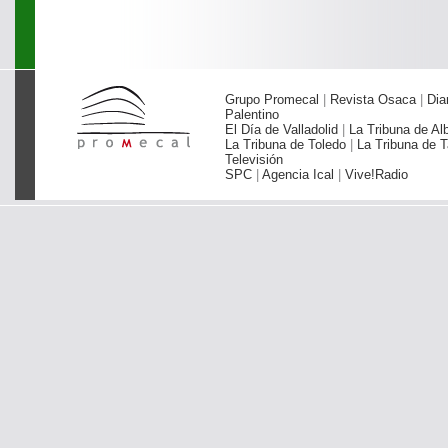
Grupo Promecal
|
Revista Osaca
|
Dia
Palentino
El Día de Valladolid
|
La Tribuna de Al
La Tribuna de Toledo
|
La Tribuna de T
Televisión
SPC
|
Agencia Ical
|
Vive!Radio