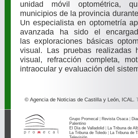
unidad móvil optométrica, q
municipios de la provincia durant
Un especialista en optometría a
avanzada ha sido el encarga
las exploraciones básicas optom
visual. Las pruebas realizadas
visual, refracción completa, mot
intraocular y evaluación del sist
© Agencia de Noticias de Castilla y León, ICAL.
T
Grupo Promecal
|
Revista Osaca
|
Dia
Palentino
El Día de Valladolid
|
La Tribuna de Al
La Tribuna de Toledo
|
La Tribuna de T
Televisión