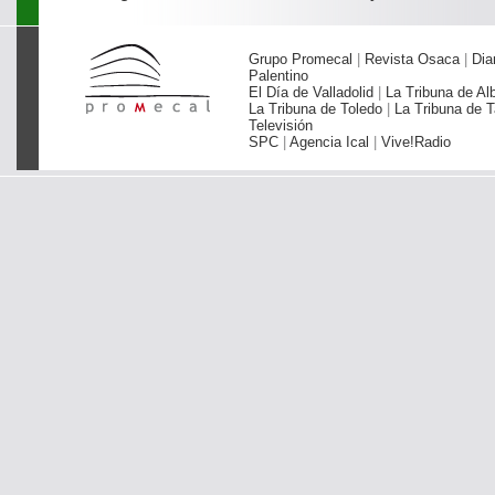
Grupo Promecal
|
Revista Osaca
|
Dia
Palentino
El Día de Valladolid
|
La Tribuna de Al
La Tribuna de Toledo
|
La Tribuna de T
Televisión
SPC
|
Agencia Ical
|
Vive!Radio