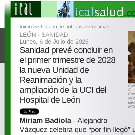
Inicio
>>
Listado de noticias
>> noticias
LEÓN - SANIDAD
Lunes, 6 de Julio de 2026
Sanidad prevé concluir en
el primer trimestre de 2028
la nueva Unidad de
Reanimación y la
Carl
ampliación de la UCI del
Sani
Ramo
Hospital de León
de n
ultr
(FO
Miriam Badiola
- Alejandro
Vázquez celebra que “por fin llegó”