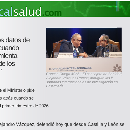
os datos de
 cuando
mienta
de los
"
Concha Ortega /ICAL - El consejero de Sanidad,
Alejandro Vázquez Ramos, inaugura las II
Jornadas Internacionales de Investigación en
Enfermería.
 el Ministerio pide
s atrás cuando se
l primer trimestre de 2026
ejandro Vázquez, defendió hoy que desde Castilla y León se