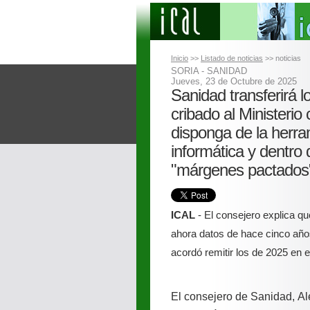
Inicio
>>
Listado de noticias
>> noticias
SORIA - SANIDAD
Jueves, 23 de Octubre de 2025
Sanidad transferirá l
cribado al Ministerio
disponga de la herra
informática y dentro 
"márgenes pactados
ICAL
- El consejero explica que
ahora datos de hace cinco año
acordó remitir los de 2025 en e
El consejero de Sanidad, Al