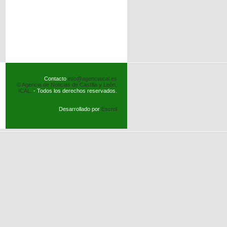
Contacto
info@agenciaical.es
© Agencia de Noticias de Castilla y León,
ICAL.
- Todos los derechos reservados.
Desarrollado por
Escrol