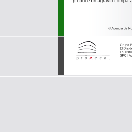
produce un agravio compara
© Agencia de Not
Grupo P
El Día de
La Tribu
SPC
|
Ag