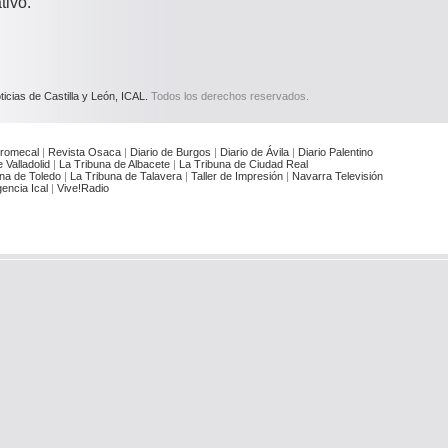
tivo.
icias de Castilla y León, ICAL.
Todos los derechos reservados.
romecal
|
Revista Osaca
|
Diario de Burgos
|
Diario de Ávila
|
Diario Palentino
 Valladolid
|
La Tribuna de Albacete
|
La Tribuna de Ciudad Real
na de Toledo
|
La Tribuna de Talavera
|
Taller de Impresión
|
Navarra Televisión
encia Ical
|
Vive!Radio