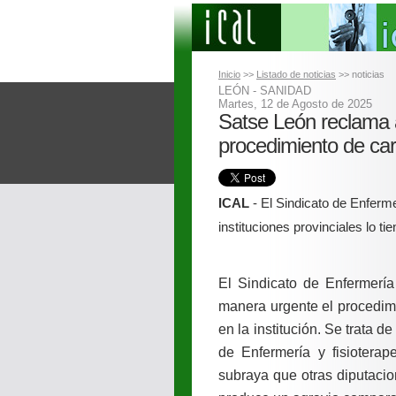
Inicio
>>
Listado de noticias
>> noticias
LEÓN - SANIDAD
Martes, 12 de Agosto de 2025
Satse León reclama 
procedimiento de car
ICAL
- El Sindicato de Enferme
instituciones provinciales lo t
El Sindicato de Enfermer
manera urgente el procedimi
en la institución. Se trata 
de Enfermería y fisioterap
subraya que otras diputacion