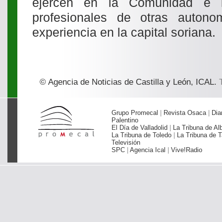
ejercen en la Comunidad e i
profesionales de otras autono
experiencia en la capital soriana.
© Agencia de Noticias de Castilla y León, ICAL.
T
Grupo Promecal
|
Revista Osaca
|
Dia
Palentino
El Día de Valladolid
|
La Tribuna de Al
La Tribuna de Toledo
|
La Tribuna de T
Televisión
SPC
|
Agencia Ical
|
Vive!Radio