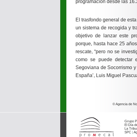
programación desde las 16.3
El trasfondo general de est
un sistema de recogida y tr
objetivo de lanzar este p
porque, hasta hace 25 años
rescate, “pero no se invest
como se puede detectar es
Segoviana de Socorrismo y 
España’, Luis Miguel Pascu
© Agencia de Not
Grupo P
El Día de
La Tribu
SPC
|
Ag