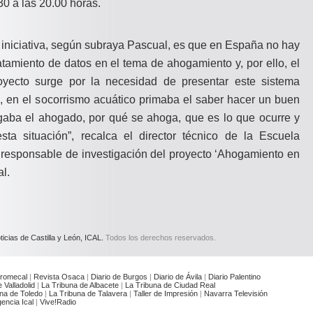
0 a las 20.00 horas.
a iniciativa, según subraya Pascual, es que en España no hay
atamiento de datos en el tema de ahogamiento y, por ello, el
royecto surge por la necesidad de presentar este sistema
, en el socorrismo acuático primaba el saber hacer un buen
igaba el ahogado, por qué se ahoga, que es lo que ocurre y
ta situación”, recalca el director técnico de la Escuela
responsable de investigación del proyecto ‘Ahogamiento en
al.
icias de Castilla y León, ICAL.
Todos los derechos reservados.
romecal
|
Revista Osaca
|
Diario de Burgos
|
Diario de Ávila
|
Diario Palentino
 Valladolid
|
La Tribuna de Albacete
|
La Tribuna de Ciudad Real
na de Toledo
|
La Tribuna de Talavera
|
Taller de Impresión
|
Navarra Televisión
encia Ical
|
Vive!Radio