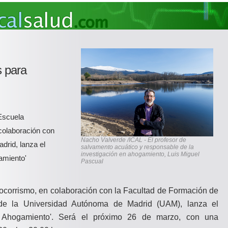
s para
Escuela
colaboración con
Nacho Valverde /ICAL - El profesor de
drid, lanza el
salvamento acuático y responsable de la
investigación en ahogamiento, Luis Miguel
amiento'
Pascual
corrismo, en colaboración con la Facultad de Formación de
de la Universidad Autónoma de Madrid (UAM), lanza el
 Ahogamiento'. Será el próximo 26 de marzo, con una