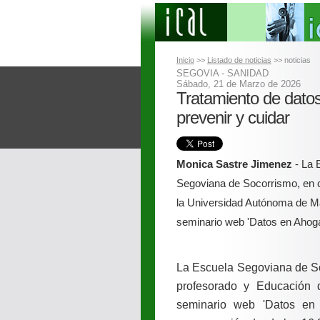
Inicio
>>
Listado de noticias
>> noticias
SEGOVIA - SANIDAD
Sábado, 21 de Marzo de 2026
Tratamiento de dato
prevenir y cuidar
Monica Sastre Jimenez
- La 
Segoviana de Socorrismo, en 
la Universidad Autónoma de Ma
seminario web 'Datos en Ahog
La Escuela Segoviana de So
profesorado y Educación 
seminario web 'Datos en